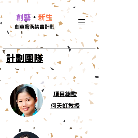
•
創藝
新生
創意藝術禁毒計劃
計劃團隊
項目總監
何天虹教授