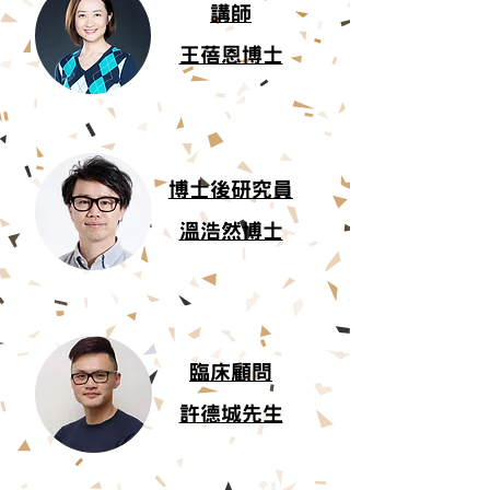
講師
王蓓恩博士
博士後研究員​
溫浩然博士
臨床顧問
許德城先生