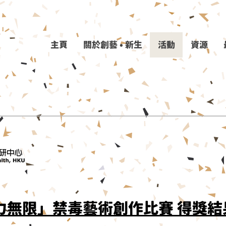
主頁
關於創藝 • 新生
活動
資源
力無限」禁毒藝術創作比賽 得獎結