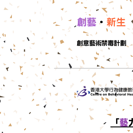
•
創藝
新生
創意藝術禁毒計劃
「
藝