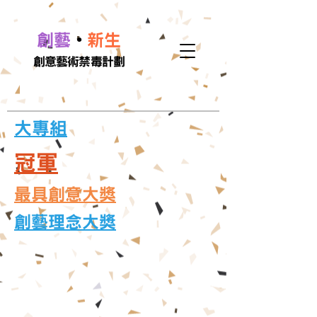
•
創藝
新生
創意藝術禁毒計劃
大專組
冠軍
​最具創意大獎
​創藝理念大獎