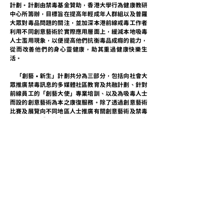
計劃
計劃由禁毒基金贊助
香港大學行為健康教研
。
，
中心所籌辦
目標旨在提高年輕成年人群組以及普羅
，
大眾對毒品問題的關注
並加深本港前線戒毒工作者
，
利用不同創意藝術於實際應用層面上
緩減本地吸毒
，
人士濫用現象
以便提高他們抗衡毒品成癮的能力
，
，
從而改善他們的身心靈健康
助其重過健康快樂生
，
活
。
「
創藝
•
新生
」計劃共分為三部分
包括向社會大
，
眾推廣禁毒訊息的多媒體社區教育及共融計劃
針對
、
前線員工的「創藝大使」專業培訓
以及為吸毒人士
、
而設的創意藝術為本之康復服務
除了透過創意藝術
。
比賽及展覽向不同地區人士推廣有關創意藝術及禁毒
的訊息外
「創藝大使」前線員工專業培訓計劃更會
，
採用「種子計劃」的模式
希望透過計劃鼓勵參加的
，
同工把創意藝術的知識與技能應用在戒毒康復服務
上
務求令更多吸毒及戒毒人士受惠
，
。
聯絡我們